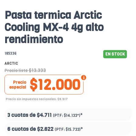
Pasta termica Arctic
Cooling MX-4 4g alto
rendimiento
185336
EN STOCK
ARCTIC
$13.333
Precio lista
$12.000
Precio
especial
Precio sin impuestos nacionales: $9.917
3 cuotas de
$4.711
*
(PTF:
$14.133*
)
6 cuotas de
$2.622
*
(PTF:
$15.733
)