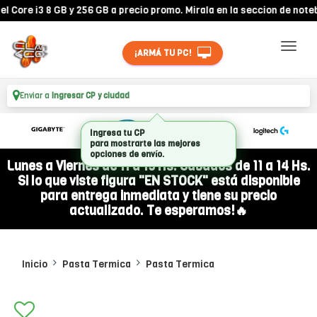
re i3 8 GB y 256 GB a precio promo. Mirala en la seccion de noteboo
¡ARMÁ TU PC!
Enviar a
Ingresar CP y ciudad
Ingresa tu CP
para mostrarte las mejores
opciones de envío.
Lunes a Viernes de 11 a 19 Hs. Sábados de 11 a 14 Hs.
Si lo que viste figura "EN STOCK" está disponible
para entrega inmediata y tiene su precio
actualizado. Te esperamos!🔥
Inicio
Pasta Termica
Pasta Termica