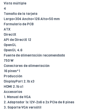
Vista múltiple
4
Tamaño de la tarjeta
Largo=304 Ancho=126 Alto=50 mm
Formulario de PCB
ATX
DirectX
API de DirectX 12
OpenGL
OpenGL 4.6
Fuente de alimentación recomendada
750 W
Conectores de alimentación
16 pines*1
Producción
DisplayPort 2.1b x3
HDMI 2.1b x1
Accesorios
1. Manual de VGA
2. Adaptador 1x 12V-2x6 a 2x PCIe de 8 pines
3. Soporte VGA versátil