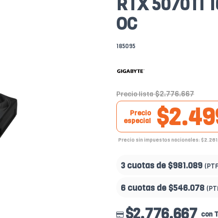
RTX 5070TI 1
OC
185095
$2.776.667
Precio lista
$2.49
Precio
especial
Precio sin impuestos nacionales: $2.261
3 cuotas de
$981.089
(PT
6 cuotas de
$546.078
(PT
$2.776.667
con T