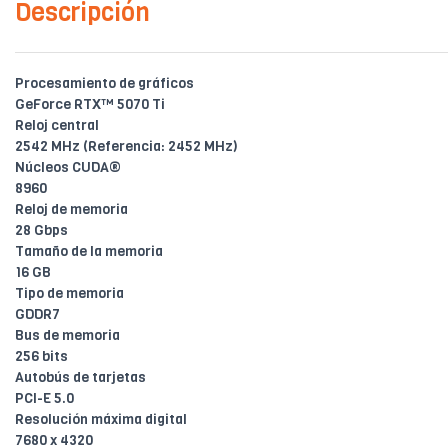
Descripción
Procesamiento de gráficos
GeForce RTX™ 5070 Ti
Reloj central
2542 MHz (Referencia: 2452 MHz)
Núcleos CUDA®
8960
Reloj de memoria
28 Gbps
Tamaño de la memoria
16 GB
Tipo de memoria
GDDR7
Bus de memoria
256 bits
Autobús de tarjetas
PCI-E 5.0
Resolución máxima digital
7680 x 4320