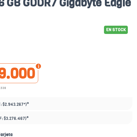
6 GB GDDR7 Gigabyte Eagle
EN STOCK
9.000
.538
*
F:
$2.943.267*
)
*
F:
$3.276.467
)
arjeta