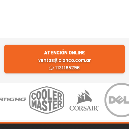
ATENCIÓN ONLINE
ventas@clanco.com.ar
1131195296