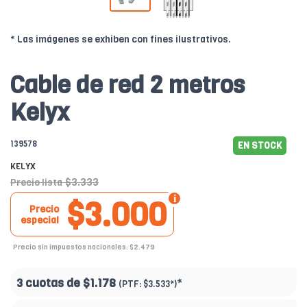
* Las imágenes se exhiben con fines ilustrativos.
Cable de red 2 metros
Kelyx
139578
EN STOCK
KELYX
$3.333
Precio lista
$3.000
Precio
especial
Precio sin impuestos nacionales: $2.479
3 cuotas de
$1.178
*
(PTF:
$3.533*
)