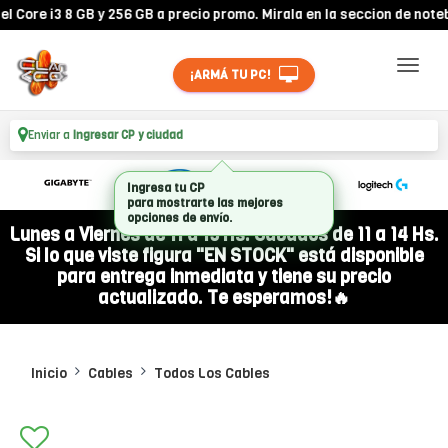
ore i3 8 GB y 256 GB a precio promo. Mirala en la seccion de noteboo
¡ARMÁ TU PC!
Enviar a
Ingresar CP y ciudad
Ingresa tu CP
para mostrarte las mejores
opciones de envío.
Lunes a Viernes de 11 a 19 Hs. Sábados de 11 a 14 Hs.
Si lo que viste figura "EN STOCK" está disponible
para entrega inmediata y tiene su precio
actualizado. Te esperamos!🔥
Inicio
Cables
Todos Los Cables