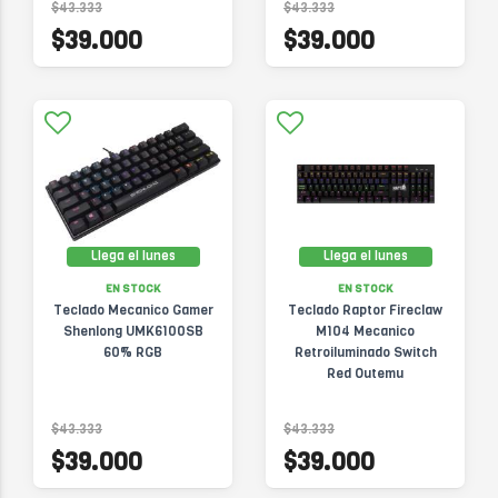
$43.333
$43.333
$39.000
$39.000
Llega el lunes
Llega el lunes
EN STOCK
EN STOCK
Teclado Mecanico Gamer
Teclado Raptor Fireclaw
Shenlong UMK6100SB
M104 Mecanico
60% RGB
Retroiluminado Switch
Red Outemu
$43.333
$43.333
$39.000
$39.000