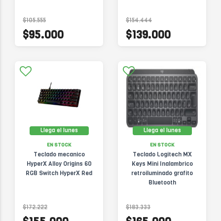
$105.555
$154.444
$95.000
$139.000
Llega el lunes
Llega el lunes
EN STOCK
EN STOCK
Teclado mecanico
Teclado Logitech MX
HyperX Alloy Origins 60
Keys Mini Inalambrico
RGB Switch HyperX Red
retroiluminado grafito
Bluetooth
$172.222
$183.333