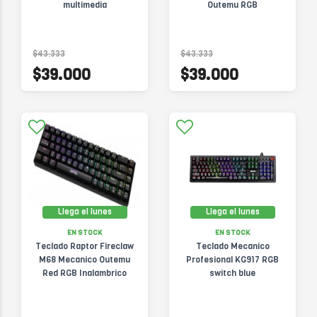
multimedia
Outemu RGB
$43.333
$43.333
$39.000
$39.000
Llega el lunes
Llega el lunes
EN STOCK
EN STOCK
Teclado Raptor Fireclaw
Teclado Mecanico
M68 Mecanico Outemu
Profesional KG917 RGB
Red RGB Inalambrico
switch blue