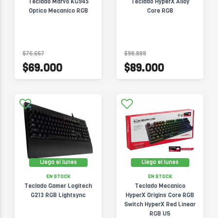
Teclado Marvo KG945
Teclado HyperX Alloy
Optico Mecanico RGB
Core RGB
$76.667
$98.889
$69.000
$89.000
Llega el lunes
Llega el lunes
EN STOCK
EN STOCK
Teclado Gamer Logitech
Teclado Mecanico
G213 RGB Lightsync
HyperX Origins Core RGB
Switch HyperX Red Linear
RGB US