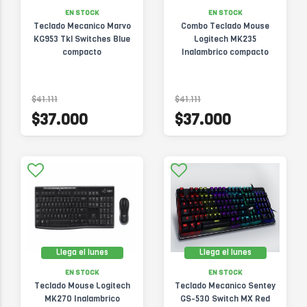
EN STOCK
EN STOCK
Teclado Mecanico Marvo
Combo Teclado Mouse
KG953 Tkl Switches Blue
Logitech MK235
compacto
Inalambrico compacto
$41.111
$41.111
$37.000
$37.000
Llega el lunes
Llega el lunes
EN STOCK
EN STOCK
Teclado Mouse Logitech
Teclado Mecanico Sentey
MK270 Inalambrico
GS-530 Switch MX Red