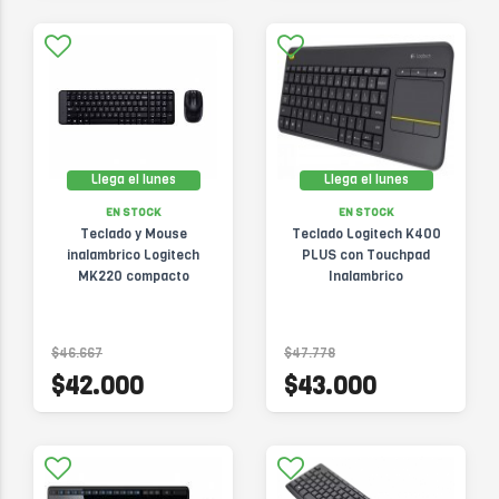
Llega el lunes
Llega el lunes
EN STOCK
EN STOCK
Teclado y Mouse
Teclado Logitech K400
inalambrico Logitech
PLUS con Touchpad
MK220 compacto
Inalambrico
$46.667
$47.778
$42.000
$43.000