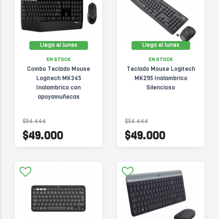
Llega el lunes
Llega el lunes
EN STOCK
EN STOCK
Combo Teclado Mouse
Teclado Mouse Logitech
Logitech MK345
MK295 Inalambrico
Inalambrico con
Silencioso
apoyamuñecas
$54.444
$54.444
$49.000
$49.000