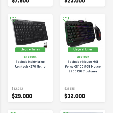
$7.900
$23.000
Llega el lunes
Llega el lunes
EN STOCK
EN STOCK
Teclado inalámbrico
Teclado y Mouse MSI
Logitech K270 Negro
Forge GK100 RGB Mouse
6400 DPI 7 botones
$32.222
$35.555
$29.000
$32.000