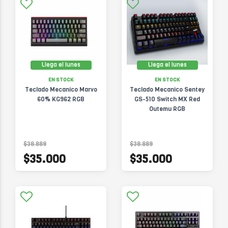
Llega el lunes
Llega el lunes
EN STOCK
EN STOCK
Teclado Mecanico Marvo
Teclado Mecanico Sentey
60% KG962 RGB
GS-510 Switch MX Red
Outemu RGB
$38.889
$38.889
$35.000
$35.000