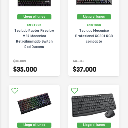
Llega el lunes
Llega el lunes
EN STOCK
EN STOCK
Teclado Raptor Fireclaw
Teclado Mecanico
M87 Mecanico
Profesional KG901 RGB
Retroiluminado Switch
compacto
Red Outemu
$38.889
$41.111
$35.000
$37.000
Llega el lunes
Llega el lunes