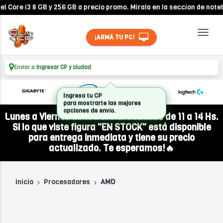
i3 8 GB y 256 GB a precio promo. Mirala en la seccion de notebooks!
¡ARMÁ TU PC!
Enviar a
Ingresar CP y ciudad
Lunes a Viernes de 11 a 19 Hs. Sábados de 11 a 14 Hs.
Si lo que viste figura "EN STOCK" está disponible
para entrega inmediata y tiene su precio
actualizado. Te esperamos!🔥
Inicio
Procesadores
AMD