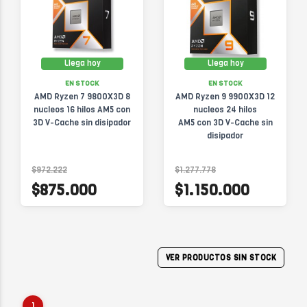
Llega hoy
Llega hoy
EN STOCK
EN STOCK
AMD Ryzen 7 9800X3D 8
AMD Ryzen 9 9900X3D 12
nucleos 16 hilos AM5 con
nucleos 24 hilos
3D V-Cache sin disipador
AM5 con 3D V-Cache sin
disipador
$972.222
$1.277.778
$875.000
$1.150.000
VER PRODUCTOS SIN STOCK
1