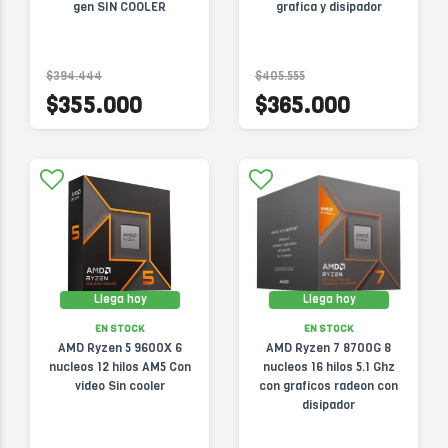
gen SIN COOLER
grafica y disipador
$394.444
$405.555
$355.000
$365.000
Llega hoy
Llega hoy
EN STOCK
EN STOCK
AMD Ryzen 5 9600X 6
AMD Ryzen 7 8700G 8
nucleos 12 hilos AM5 Con
nucleos 16 hilos 5.1 Ghz
video Sin cooler
con graficos radeon con
disipador