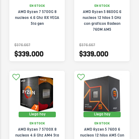
EN STOCK
EN STOCK
AMD Ryzen 7 5700G 8
AMD Ryzen 5 8600G 6
nucleos 4.6 Ghz RX VEGA
nucleos 12 hilos 5 GHz
5ta gen
con graficos Radeon
760M AM5
$376.667
$376.667
$339.000
$339.000
Llega hoy
Llega hoy
EN STOCK
EN STOCK
AMD Ryzen 7 5700X 8
AMD Ryzen 5 7600 6
nucleos 4.6 Ghz AM4 5ta
nucleos 12 hilos AM5 Con