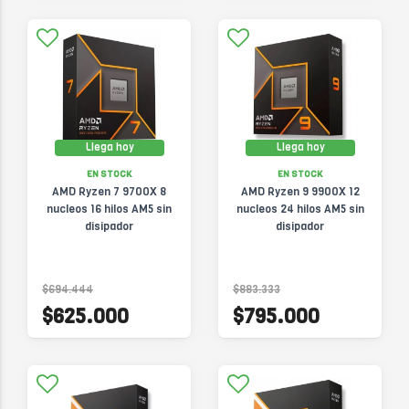
Llega hoy
Llega hoy
EN STOCK
EN STOCK
AMD Ryzen 7 9700X 8
AMD Ryzen 9 9900X 12
nucleos 16 hilos AM5 sin
nucleos 24 hilos AM5 sin
disipador
disipador
$694.444
$883.333
$625.000
$795.000