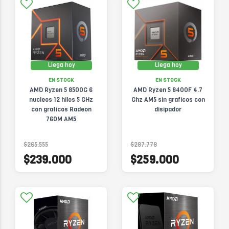
Llega hoy
Llega hoy
EN STOCK
EN STOCK
AMD Ryzen 5 8500G 6
AMD Ryzen 5 8400F 4.7
nucleos 12 hilos 5 GHz
Ghz AM5 sin graficos con
con graficos Radeon
disipador
760M AM5
$265.555
$287.778
$239.000
$259.000