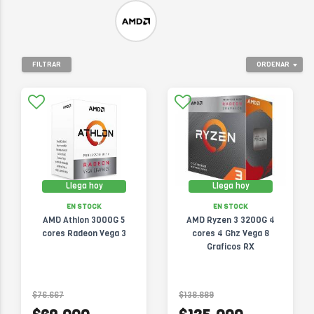
FILTRAR
ORDENAR
Llega hoy
Llega hoy
EN STOCK
EN STOCK
AMD Athlon 3000G 5
AMD Ryzen 3 3200G 4
cores Radeon Vega 3
cores 4 Ghz Vega 8
Graficos RX
$76.667
$138.889