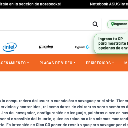
la en la seccion de notebooks!
Notebook ASUS Intel Co
Ingresar
Ingresa tu CP
para mostrarte 
opciones de env
ACENAMIENTO
PLACAS DE VIDEO
PERIFERICOS
M
 la computadora del usuario cuando éste navegue por el sitio. Tienen p
ervicios y contenidos, tal como datos de visitantes sobre nombres d
ug-ins del navegador, configuración de lenguaje, palabras clave en bu
rsonal o sensible de Usuario, quien en relación a las mismas manten
rio. Es intención de
Clan CO
poner de resalto que para navegar por el s