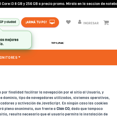
re i3 8 GB y 256 GB a precio promo. Mirala en la seccion de noteboo
¡ARMÁ TU PC!
 CP y ciudad
INGRESAR
las mejores
ío.
ONITORES
or finalidad facilitar la navegación por el sitio al Usuario, y
e dominio, tipo de navegadores utilizados, sistemas operativos,
scadores y activación de JavaScript. En ningún caso las cookies
drá pleno anonimato, aun frente a
Clan CO
, dado que tampoco
itio, resulta necesario que el usuario permita la instalación de