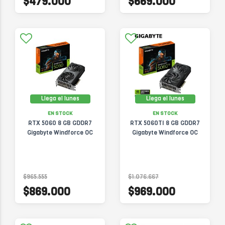
$479.000
$669.000
Llega el lunes
Llega el lunes
EN STOCK
EN STOCK
RTX 5060 8 GB GDDR7
RTX 5060TI 8 GB GDDR7
Gigabyte Windforce OC
Gigabyte Windforce OC
$965.555
$1.076.667
$869.000
$969.000