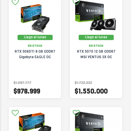
Llega el lunes
Llega el lunes
EN STOCK
EN STOCK
RTX 5060TI 8 GB GDDR7
RTX 5070 12 GB GDDR7
Gigabyte EAGLE OC
MSI VENTUS 3X OC
$1.087.777
$1.722.222
$978.999
$1.550.000