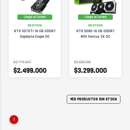
Llega el lunes
Llega el lunes
EN STOCK
EN STOCK
RTX 5070TI 16 GB GDDR7
RTX 5080 16 GB GDDR7
Gigabyte Eagle OC
MSI Ventus 3X OC
$2.776.667
$3.665.555
$2.499.000
$3.299.000
VER PRODUCTOS SIN STOCK
1