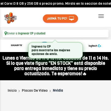
ore i3 8 GB y 256 GB a precio promo. Mirala en la seccion de noteboo
¡ARMÁ TU PC!
Enviar a
Ingresar CP y ciudad
Ingresa tu CP
para mostrarte las mejores
opciones de envío.
Lunes a Viernes de 11 a 19 Hs. Sábados de 11 a 14 Hs.
Si lo que viste figura "EN STOCK" está disponible
para entrega inmediata y tiene su precio
actualizado. Te esperamos!🔥
Inicio
Placas De Video
Nvidia