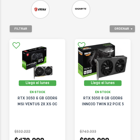
FILTRAR
ORDENAR
Llega el lunes
Llega el lunes
EN STOCK
EN STOCK
RTX 3050 6 GB GDDR6
RTX 5050 8 GB GDDR6
MSI VENTUS 2X XS OC
INNO3D TWIN X2 PCIE 5
$532.222
$743.333