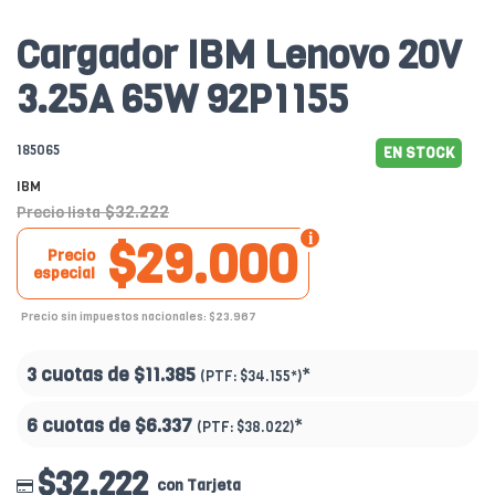
Cargador IBM Lenovo 20V
3.25A 65W 92P1155
185065
EN STOCK
IBM
$32.222
Precio lista
$29.000
Precio
especial
Precio sin impuestos nacionales: $23.967
3 cuotas de
$11.385
*
(PTF:
$34.155*
)
6 cuotas de
$6.337
*
(PTF:
$38.022
)
$32.222
con Tarjeta