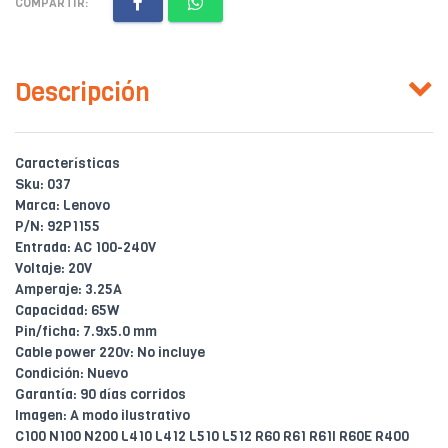
COMPARTIR:
Descripción
Características
Sku: 037
Marca: Lenovo
P/N: 92P1155
Entrada: AC 100-240V
Voltaje: 20V
Amperaje: 3.25A
Capacidad: 65W
Pin/ficha: 7.9x5.0 mm
Cable power 220v: No incluye
Condición: Nuevo
Garantía: 90 días corridos
Imagen: A modo ilustrativo
C100 N100 N200 L410 L412 L510 L512 R60 R61 R61I R60E R400