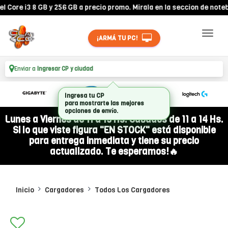
re i3 8 GB y 256 GB a precio promo. Mirala en la seccion de notebook
¡ARMÁ TU PC!
Enviar a
Ingresar CP y ciudad
Ingresa tu CP
para mostrarte las mejores
opciones de envío.
Lunes a Viernes de 11 a 19 Hs. Sábados de 11 a 14 Hs.
Si lo que viste figura "EN STOCK" está disponible
para entrega inmediata y tiene su precio
actualizado. Te esperamos!🔥
Inicio
Cargadores
Todos Los Cargadores