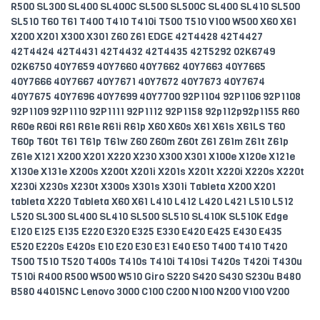
R500 SL300 SL400 SL400C SL500 SL500C SL400 SL410 SL500
SL510 T60 T61 T400 T410 T410i T500 T510 V100 W500 X60 X61
X200 X201 X300 X301 Z60 Z61 EDGE 42T4428 42T4427
42T4424 42T4431 42T4432 42T4435 42T5292 02K6749
02K6750 40Y7659 40Y7660 40Y7662 40Y7663 40Y7665
40Y7666 40Y7667 40Y7671 40Y7672 40Y7673 40Y7674
40Y7675 40Y7696 40Y7699 40Y7700 92P1104 92P1106 92P1108
92P1109 92P1110 92P1111 92P1112 92P1158 92p112p92p1155 R60
R60e R60i R61 R61e R61i R61p X60 X60s X61 X61s X61LS T60
T60p T60t T61 T61p T61w Z60 Z60m Z60t Z61 Z61m Z61t Z61p
Z61e X121 X200 X201 X220 X230 X300 X301 X100e X120e X121e
X130e X131e X200s X200t X201i X201s X201t X220i X220s X220t
X230i X230s X230t X300s X301s X301i Tableta X200 X201
tableta X220 Tableta X60 X61 L410 L412 L420 L421 L510 L512
L520 SL300 SL400 SL410 SL500 SL510 SL410K SL510K Edge
E120 E125 E135 E220 E320 E325 E330 E420 E425 E430 E435
E520 E220s E420s E10 E20 E30 E31 E40 E50 T400 T410 T420
T500 T510 T520 T400s T410s T410i T410si T420s T420i T430u
T510i R400 R500 W500 W510 Giro S220 S420 S430 S230u B480
B580 44015NC Lenovo 3000 C100 C200 N100 N200 V100 V200