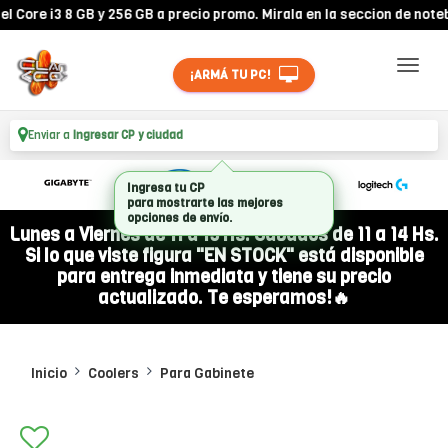
re i3 8 GB y 256 GB a precio promo. Mirala en la seccion de noteboo
¡ARMÁ TU PC!
Enviar a
Ingresar CP y ciudad
Ingresa tu CP
para mostrarte las mejores
opciones de envío.
Lunes a Viernes de 11 a 19 Hs. Sábados de 11 a 14 Hs.
Si lo que viste figura "EN STOCK" está disponible
para entrega inmediata y tiene su precio
actualizado. Te esperamos!🔥
Inicio
Coolers
Para Gabinete