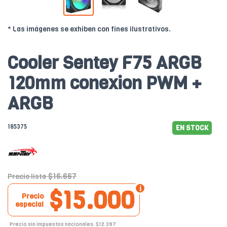
* Las imágenes se exhiben con fines ilustrativos.
Cooler Sentey F75 ARGB
120mm conexion PWM +
ARGB
185375
EN STOCK
$16.667
Precio lista
$15.000
Precio
especial
Precio sin impuestos nacionales: $12.397