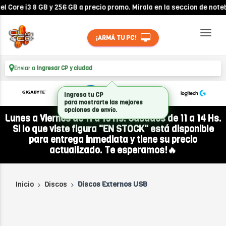
ore i3 8 GB y 256 GB a precio promo. Mirala en la seccion de notebo
¡ARMÁ TU PC!
Enviar a
Ingresar CP y ciudad
Ingresa tu CP
para mostrarte las mejores
opciones de envío.
Lunes a Viernes de 11 a 19 Hs. Sábados de 11 a 14 Hs.
Si lo que viste figura "EN STOCK" está disponible
para entrega inmediata y tiene su precio
actualizado. Te esperamos!🔥
Inicio
Discos
Discos Externos USB