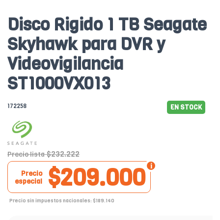
Disco Rigido 1 TB Seagate
Skyhawk para DVR y
Videovigilancia
ST1000VX013
172258
EN STOCK
$232.222
Precio lista
$209.000
Precio
especial
Precio sin impuestos nacionales: $189.140