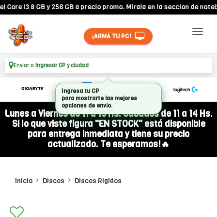
re i3 8 GB y 256 GB a precio promo. Mirala en la seccion de noteboo
¡ARMÁ TU PC!
Enviar a
Ingresar CP y ciudad
Ingresa tu CP
para mostrarte las mejores
opciones de envío.
Lunes a Viernes de 11 a 19 Hs. Sábados de 11 a 14 Hs.
Si lo que viste figura "EN STOCK" está disponible
para entrega inmediata y tiene su precio
actualizado. Te esperamos!🔥
Inicio
Discos
Discos Rigidos