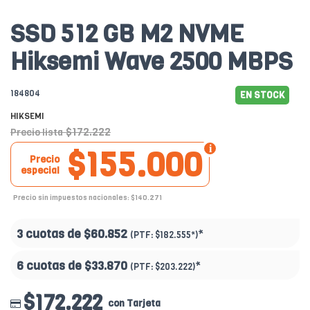
SSD 512 GB M2 NVME
Hiksemi Wave 2500 MBPS
184804
EN STOCK
HIKSEMI
$172.222
Precio lista
$155.000
Precio
especial
Precio sin impuestos nacionales: $140.271
3 cuotas de
$60.852
*
(PTF:
$182.555*
)
6 cuotas de
$33.870
*
(PTF:
$203.222
)
$172.222
con Tarjeta