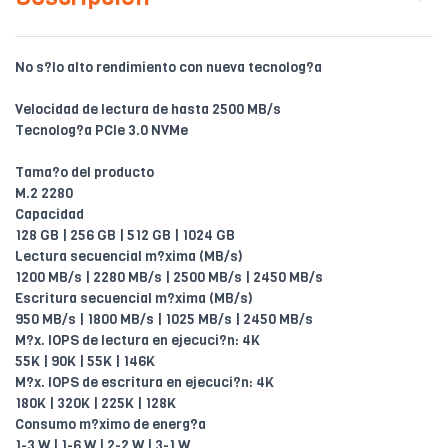
No s?lo alto rendimiento con nueva tecnolog?a
Velocidad de lectura de hasta 2500 MB/s
Tecnolog?a PCIe 3.0 NVMe
Tama?o del producto
M.2 2280
Capacidad
128 GB | 256 GB | 512 GB | 1024 GB
Lectura secuencial m?xima (MB/s)
1200 MB/s | 2280 MB/s | 2500 MB/s | 2450 MB/s
Escritura secuencial m?xima (MB/s)
950 MB/s | 1800 MB/s | 1025 MB/s | 2450 MB/s
M?x. IOPS de lectura en ejecuci?n: 4K
55K | 90K | 55K | 146K
M?x. IOPS de escritura en ejecuci?n: 4K
180K | 320K | 225K | 128K
Consumo m?ximo de energ?a
1-3 W | 1-6 W | 2-2 W | 3-1 W