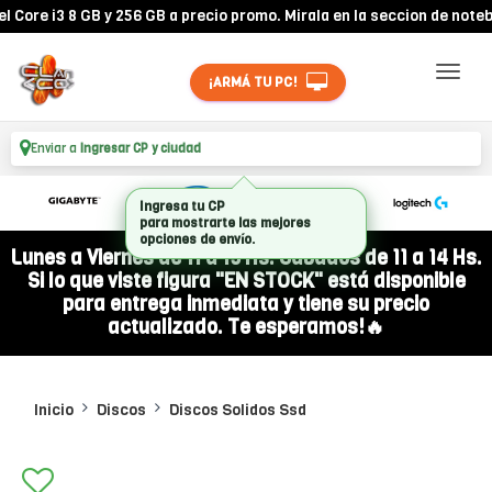
re i3 8 GB y 256 GB a precio promo. Mirala en la seccion de notebook
¡ARMÁ TU PC!
Enviar a
Ingresar CP y ciudad
Ingresa tu CP
para mostrarte las mejores
opciones de envío.
Lunes a Viernes de 11 a 19 Hs. Sábados de 11 a 14 Hs.
Si lo que viste figura "EN STOCK" está disponible
para entrega inmediata y tiene su precio
actualizado. Te esperamos!🔥
Inicio
Discos
Discos Solidos Ssd