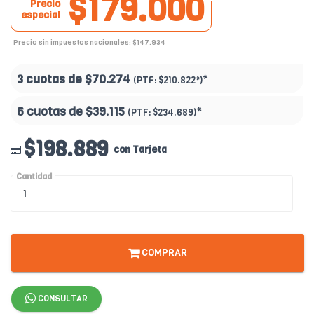
$179.000
Precio
especial
Precio sin impuestos nacionales: $147.934
3 cuotas de
$70.274
*
(PTF:
$210.822*
)
6 cuotas de
$39.115
*
(PTF:
$234.689
)
$198.889
con Tarjeta
Cantidad
COMPRAR
CONSULTAR