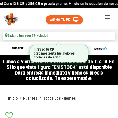
re i3 8 GB y 256 GB a precio promo. Mirala en la seccion de notebook
¡ARMÁ TU PC!
Enviar a
Ingresar CP y ciudad
Ingresa tu CP
para mostrarte las mejores
opciones de envío.
Lunes a Viernes de 11 a 19 Hs. Sábados de 11 a 14 Hs.
Si lo que viste figura "EN STOCK" está disponible
para entrega inmediata y tiene su precio
actualizado. Te esperamos!🔥
Inicio
Fuentes
Todas Las Fuentes