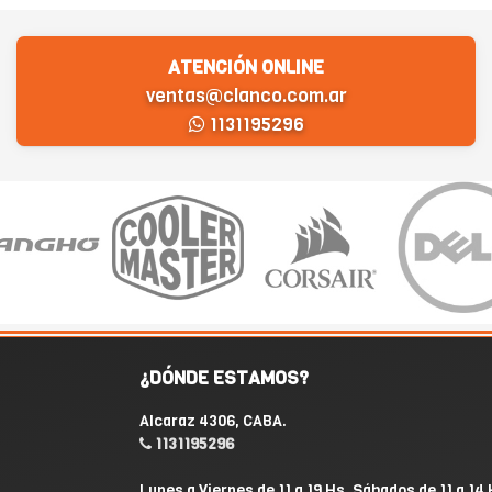
ATENCIÓN ONLINE
ventas@clanco.com.ar
1131195296
¿DÓNDE ESTAMOS?
Alcaraz 4306, CABA.
1131195296
Lunes a Viernes de 11 a 19 Hs. Sábados de 11 a 14 