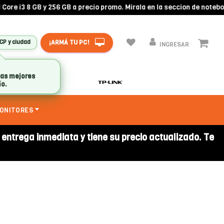
re i3 8 GB y 256 GB a precio promo. Mirala en la seccion de noteboo
¡ARMÁ TU PC!
 CP y ciudad
INGRESAR
las mejores
ío.
ONITORES
a entrega inmediata y tiene su precio actualizado. Te