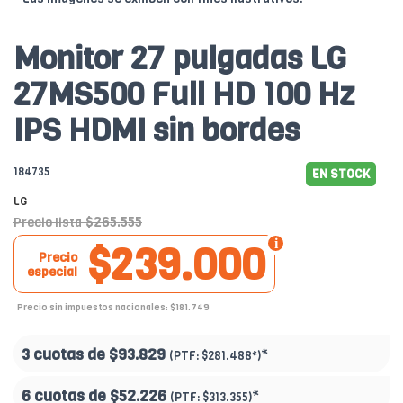
Monitor 27 pulgadas LG
27MS500 Full HD 100 Hz
IPS HDMI sin bordes
184735
EN STOCK
LG
$265.555
Precio lista
$239.000
Precio
especial
Precio sin impuestos nacionales: $181.749
3 cuotas de
$93.829
*
(PTF:
$281.488*
)
6 cuotas de
$52.226
*
(PTF:
$313.355
)