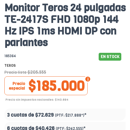
Monitor Teros 24 pulgadas
TE-2417S FHD 1080p 144
Hz IPS 1ms HDMI DP con
parlantes
185364
EN STOCK
TEROS
$205.555
Precio lista
$185.000
Precio
especial
Precio sin impuestos nacionales: $140.684
3 cuotas de
$72.629
*
(PTF:
$217.888*
)
6 cuotas de
$40.426
*
(PTF:
$242.555
)