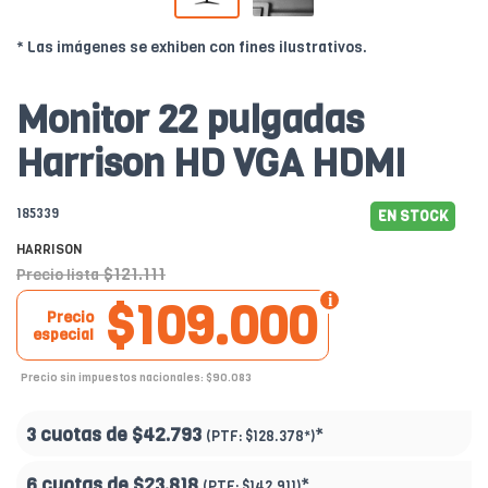
* Las imágenes se exhiben con fines ilustrativos.
Monitor 22 pulgadas
Harrison HD VGA HDMI
185339
EN STOCK
HARRISON
$121.111
Precio lista
$109.000
Precio
especial
Precio sin impuestos nacionales: $90.083
3 cuotas de
$42.793
*
(PTF:
$128.378*
)
6 cuotas de
$23.818
*
(PTF:
$142.911
)