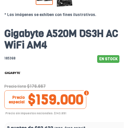
* Las imágenes se exhiben con fines ilustrativos.
Gigabyte A520M DS3H AC
WiFi AM4
185368
EN STOCK
$176.667
Precio lista
$159.000
Precio
especial
Precio sin impuestos nacionales: $143.891