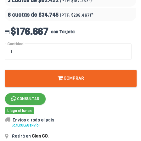
3 cuotas de
$62.422
*
(PTF:
$187.267*
)
6 cuotas de
$34.745
*
(PTF:
$208.467
)
$176.667
con Tarjeta
Cantidad
COMPRAR
CONSULTAR
Llega el lunes
Envíos a todo el país
¡CALCULAR ENVÍO!
Retirá en
Clan CO
.