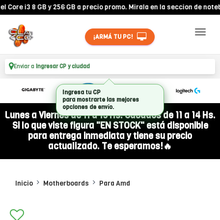
re i3 8 GB y 256 GB a precio promo. Mirala en la seccion de noteboo
¡ARMÁ TU PC!
Enviar a
Ingresar CP y ciudad
Ingresa tu CP
para mostrarte las mejores
opciones de envío.
Lunes a Viernes de 11 a 19 Hs. Sábados de 11 a 14 Hs.
Si lo que viste figura "EN STOCK" está disponible
para entrega inmediata y tiene su precio
actualizado. Te esperamos!🔥
Inicio
Motherboards
Para Amd