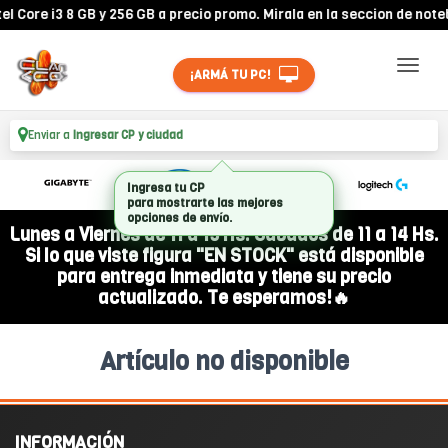
Core i3 8 GB y 256 GB a precio promo. Mirala en la seccion de noteb
¡ARMÁ TU PC!
Enviar a
Ingresar CP y ciudad
Ingresa tu CP
para mostrarte las mejores
opciones de envío.
Lunes a Viernes de 11 a 19 Hs. Sábados de 11 a 14 Hs.
Si lo que viste figura "EN STOCK" está disponible
para entrega inmediata y tiene su precio
actualizado. Te esperamos!🔥
Artículo no disponible
INFORMACIÓN