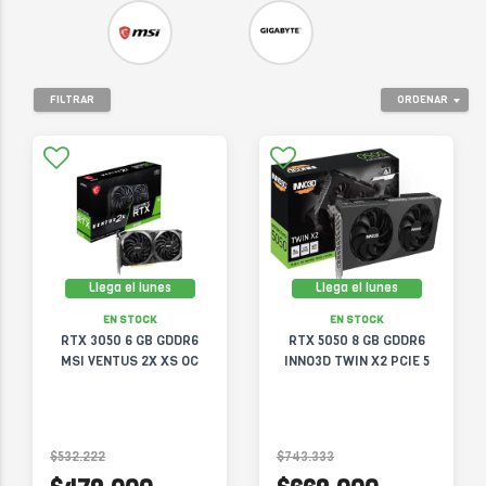
FILTRAR
ORDENAR
Llega el lunes
Llega el lunes
EN STOCK
EN STOCK
RTX 3050 6 GB GDDR6
RTX 5050 8 GB GDDR6
MSI VENTUS 2X XS OC
INNO3D TWIN X2 PCIE 5
$532.222
$743.333