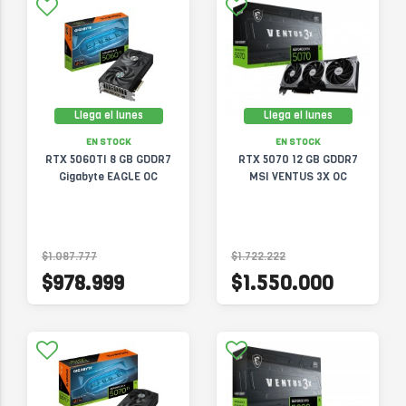
Llega el lunes
Llega el lunes
EN STOCK
EN STOCK
RTX 5060TI 8 GB GDDR7
RTX 5070 12 GB GDDR7
Gigabyte EAGLE OC
MSI VENTUS 3X OC
$1.087.777
$1.722.222
$978.999
$1.550.000