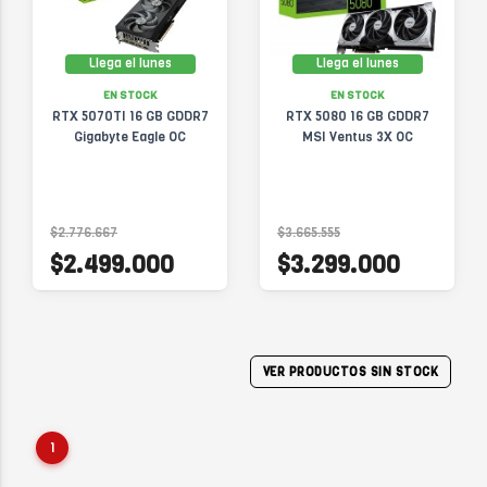
Llega el lunes
Llega el lunes
EN STOCK
EN STOCK
RTX 5070TI 16 GB GDDR7
RTX 5080 16 GB GDDR7
Gigabyte Eagle OC
MSI Ventus 3X OC
$2.776.667
$3.665.555
$2.499.000
$3.299.000
VER PRODUCTOS SIN STOCK
1