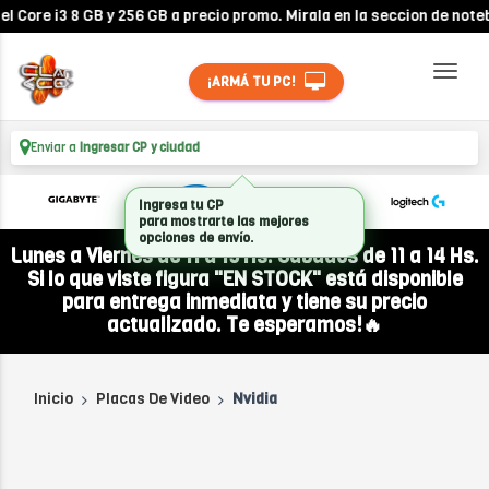
re i3 8 GB y 256 GB a precio promo. Mirala en la seccion de noteboo
¡ARMÁ TU PC!
Enviar a
Ingresar CP y ciudad
Ingresa tu CP
para mostrarte las mejores
opciones de envío.
Lunes a Viernes de 11 a 19 Hs. Sábados de 11 a 14 Hs.
Si lo que viste figura "EN STOCK" está disponible
para entrega inmediata y tiene su precio
actualizado. Te esperamos!🔥
Inicio
Placas De Video
Nvidia