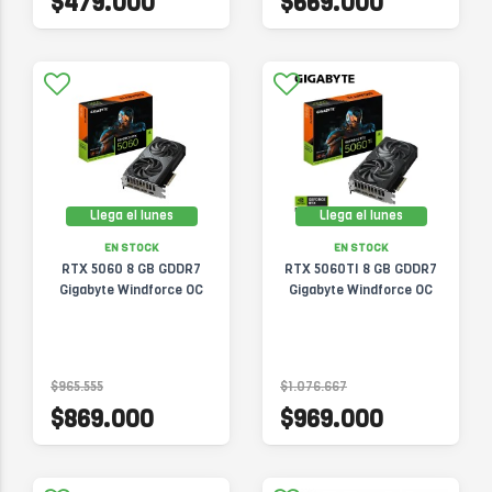
$479.000
$669.000
Llega el lunes
Llega el lunes
EN STOCK
EN STOCK
RTX 5060 8 GB GDDR7
RTX 5060TI 8 GB GDDR7
Gigabyte Windforce OC
Gigabyte Windforce OC
$965.555
$1.076.667
$869.000
$969.000