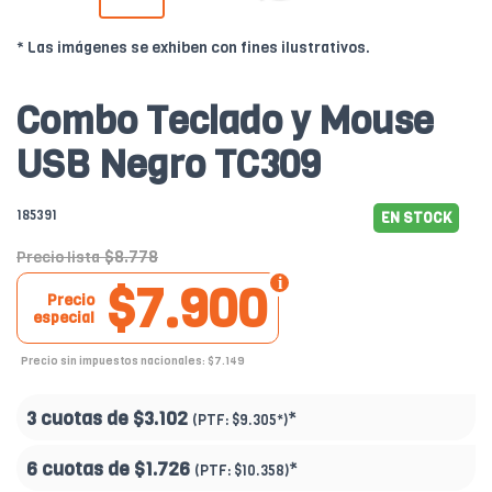
* Las imágenes se exhiben con fines ilustrativos.
Combo Teclado y Mouse
USB Negro TC309
185391
EN STOCK
$8.778
Precio lista
$7.900
Precio
especial
Precio sin impuestos nacionales: $7.149
3 cuotas de
$3.102
*
(PTF:
$9.305*
)
6 cuotas de
$1.726
*
(PTF:
$10.358
)