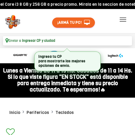
ore i3 8 GB y 256 GB a precio promo. Mirala en la seccion de noteboo
¡ARMÁ TU PC!
Enviar a
Ingresar CP y ciudad
Ingresa tu CP
para mostrarte las mejores
opciones de envío.
Lunes a Viernes de 11 a 19 Hs. Sábados de 11 a 14 Hs.
Si lo que viste figura "EN STOCK" está disponible
para entrega inmediata y tiene su precio
actualizado. Te esperamos!🔥
Inicio
Perifericos
Teclados