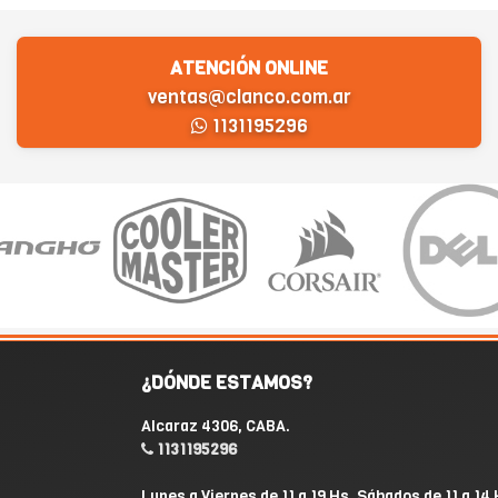
ATENCIÓN ONLINE
ventas@clanco.com.ar
1131195296
¿DÓNDE ESTAMOS?
Alcaraz 4306, CABA.
1131195296
Lunes a Viernes de 11 a 19 Hs. Sábados de 11 a 14 