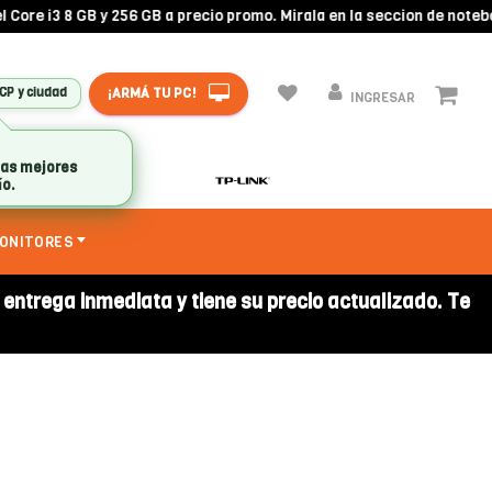
ore i3 8 GB y 256 GB a precio promo. Mirala en la seccion de notebo
¡ARMÁ TU PC!
 CP y ciudad
INGRESAR
las mejores
ío.
ONITORES
a entrega inmediata y tiene su precio actualizado. Te