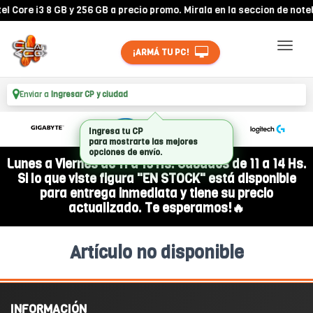
Core i3 8 GB y 256 GB a precio promo. Mirala en la seccion de noteb
¡ARMÁ TU PC!
Enviar a
Ingresar CP y ciudad
Ingresa tu CP
para mostrarte las mejores
opciones de envío.
Lunes a Viernes de 11 a 19 Hs. Sábados de 11 a 14 Hs.
Si lo que viste figura "EN STOCK" está disponible
para entrega inmediata y tiene su precio
actualizado. Te esperamos!🔥
Artículo no disponible
INFORMACIÓN