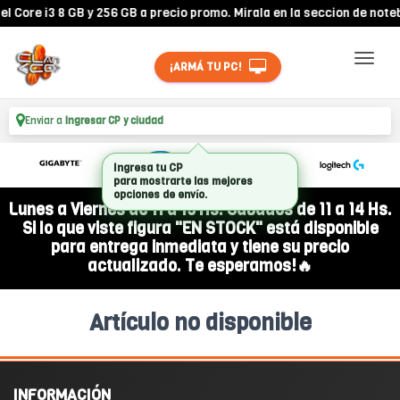
Core i3 8 GB y 256 GB a precio promo. Mirala en la seccion de noteb
¡ARMÁ TU PC!
Enviar a
Ingresar CP y ciudad
Ingresa tu CP
para mostrarte las mejores
opciones de envío.
Lunes a Viernes de 11 a 19 Hs. Sábados de 11 a 14 Hs.
Si lo que viste figura "EN STOCK" está disponible
para entrega inmediata y tiene su precio
actualizado. Te esperamos!🔥
Artículo no disponible
INFORMACIÓN