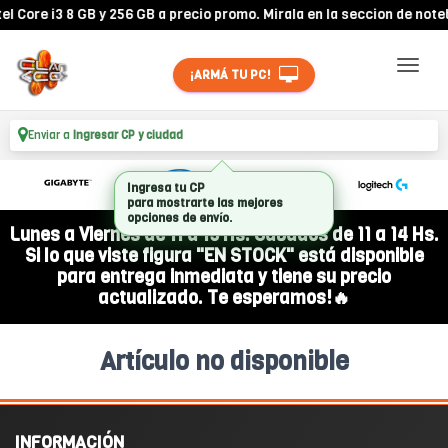
Core i3 8 GB y 256 GB a precio promo. Mirala en la seccion de noteb
¡ARMÁ TU PC!
Enviar a
Ingresar CP y ciudad
Ingresa tu CP
para mostrarte las mejores
opciones de envío.
Lunes a Viernes de 11 a 19 Hs. Sábados de 11 a 14 Hs.
Si lo que viste figura "EN STOCK" está disponible
para entrega inmediata y tiene su precio
actualizado. Te esperamos!🔥
Artículo no disponible
INFORMACIÓN