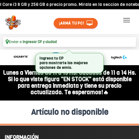
ore i3 8 GB y 256 GB a precio promo. Mirala en la seccion de notebo
¡ARMÁ TU PC!
Enviar a
Ingresar CP y ciudad
Ingresa tu CP
para mostrarte las mejores
opciones de envío.
Lunes a Viernes de 11 a 19 Hs. Sábados de 11 a 14 Hs.
Si lo que viste figura "EN STOCK" está disponible
para entrega inmediata y tiene su precio
actualizado. Te esperamos!🔥
Artículo no disponible
INFORMACIÓN