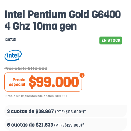
Intel Pentium Gold G6400
4 Ghz 10ma gen
139735
EN STOCK
$110.000
Precio lista
$99.000
Precio
especial
Precio sin impuestos nacionales: $89.593
3 cuotas de
$38.867
*
(PTF:
$116.600*
)
6 cuotas de
$21.633
*
(PTF:
$129.800
)