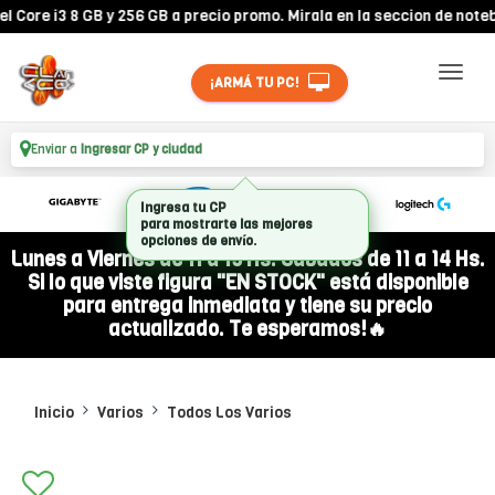
ore i3 8 GB y 256 GB a precio promo. Mirala en la seccion de noteboo
¡ARMÁ TU PC!
Enviar a
Ingresar CP y ciudad
Ingresa tu CP
para mostrarte las mejores
opciones de envío.
Lunes a Viernes de 11 a 19 Hs. Sábados de 11 a 14 Hs.
Si lo que viste figura "EN STOCK" está disponible
para entrega inmediata y tiene su precio
actualizado. Te esperamos!🔥
Inicio
Varios
Todos Los Varios