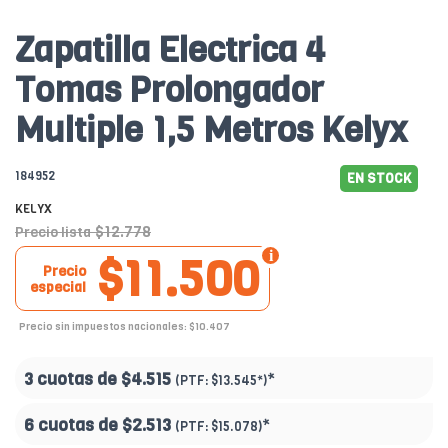
Zapatilla Electrica 4
Tomas Prolongador
Multiple 1,5 Metros Kelyx
184952
EN STOCK
KELYX
$12.778
Precio lista
$11.500
Precio
especial
Precio sin impuestos nacionales: $10.407
3 cuotas de
$4.515
*
(PTF:
$13.545*
)
6 cuotas de
$2.513
*
(PTF:
$15.078
)